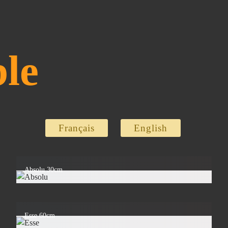
le
Français
English
Absolu 30cm
Esse 60cm