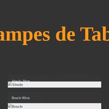
ampes de Tab
Absolu 30cm
Boucle 80cm